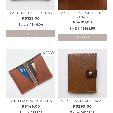
CARTEIRA BEM-TE-VI LILÁS
BOLSA PLUMA PRETA - PRÉ-
VENDA
R$129,00
R$409,00
3
X DE
R$46,04
3
X DE
R$145,96
NOVO
CARTEIRA URUTAU ARGILA
CARTEIRA GRAÚNA CACAU
R$149,00
R$289,00
3
X DE
R$53,17
3
X DE
R$103,13