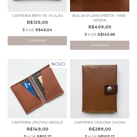
CARTEIRA BEM-TE-VI LILÁS
BOLSA PLUMA PRETA - PRÉ-
VENDA
R$129,00
R$409,00
3
X DE
R$46,04
3
X DE
R$145,96
NOVO
CARTEIRA URUTAU ARGILA
CARTEIRA GRAÚNA CACAU
R$149,00
R$289,00
3
X DE
R$53,17
3
X DE
R$103,13