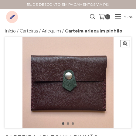
5% DE DESCONTO EM PAGAMENTOS VIA PIX
MENU
0
Início
/
Carteiras
/
Arlequim
/
Carteira arlequim pinhão